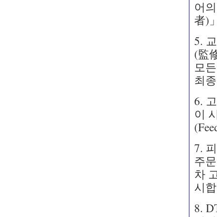
어의 
者)
5. 
(監修
모든
최종
6. 
이 
(Fe
7. 
주문
차 고
시합
8. 