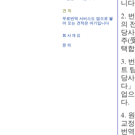
니다
견적
2.
무료번역 서비스도 덤으로 붙
의 
어 오는 견적은 여기입니다
당사
회사개요
주(
문의
택합
3.
트 
당사
다」
업으
다.
4. 
교정
번역