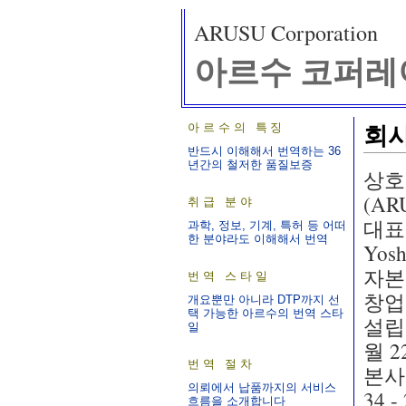
ARUSU Corporation
아르수 코퍼레
회
아르수의 특징
반드시 이해해서 번역하는 36
년간의 철저한 품질보증
상호
(AR
취급 분야
대표자
과학, 정보, 기계, 특허 등 어떠
한 분야라도 이해해서 번역
Yos
자본금
번역 스타일
창업년
개요뿐만 아니라 DTP까지 선
택 가능한 아르수의 번역 스타
설립년
일
월 2
번역 절차
본사
의뢰에서 납품까지의 서비스
34
흐름을 소개합니다