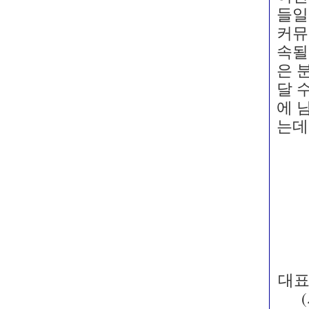
들일
커뮤니
속될
은 
달 
에 
는데
대표이