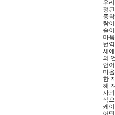
우리
정된
종착
람이
술이
마음
번역
세에
의 
언어
마음
한 
해 
사의
식으
케이
어떤