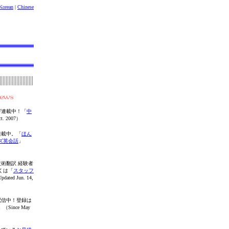
Korean
|
Chinese
ガ連載中！「
中
t. 2007）
連載中。「
ほん
ズ英会話
」
術翻訳 経験者
くは「
スタッフ
ed Jun. 14,
配信中！登録は
」（Since May