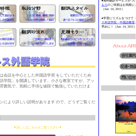
●無料翻訳サービスがつ
もり
のご依頼はお気軽に
（Jun. 14, 2011）
●学習にリズムをつけて
ス外語学院・中国語教室
早めに！（Jun. 14, 2011
会話を中心とした外国語学習 をしていただくため
語学院」を開講しています。小さな教室ですが、アッ
雰囲気で、気軽に手頃な値段で勉強していただけま
により詳しい説明があります ので、どうぞご覧くだ
▼詳しくはこちらをご覧ください▼