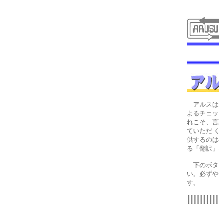
アルスは創
よるチェッ
れこそ、言
ていただ 
供するのは
る「翻訳」
下のボタン
い。必ずや
す。