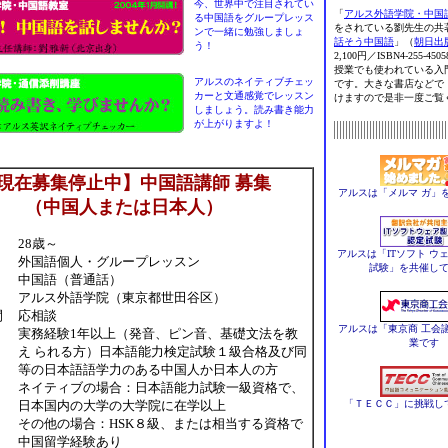
今、世界中で注目されてい
「
アルス外語学院・中国
る中国語をグループレッス
をされている劉先生の共
ンで一緒に勉強しましょ
話そう中国語
」（
朝日出
う！
2,100円／ISBN4-255-4
授業でも使われている入
アルスのネイティブチェッ
です。大きな書店などで
カーと文通感覚でレッスン
けますので是非一度ご覧
しましょう。読み書き能力
が上がりますよ！
現在募集停止中】中国語講師 募集
アルスは「メルマ ガ」
（中国人または日本人）
28歳～
アルスは「ITソフト ウ
外国語個人・グループレッスン
試験」を共催し
中国語（普通話）
アルス外語学院（東京都世田谷区）
間
応相談
アルスは「東京商 工会
実務経験1年以上（発音、ピン音、基礎文法を教
業です
え られる方）日本語能力検定試験１級合格及び同
等の日本語語学力のある中国人か日本人の方
ネイティブの場合：日本語能力試験一級資格で、
日本国内の大学の大学院に在学以上
「ＴＥＣＣ」に挑戦し
その他の場合：HSK８級、または相当する資格で
中国留学経験あり