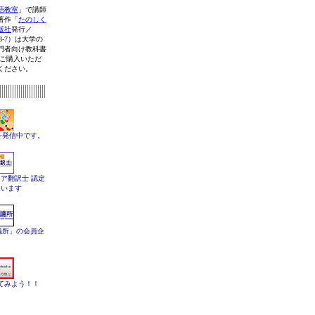
語教室
」で講師
著作「
たのしく
版社
発行／
5058-7）は大学の
門者向け教科書
 ご購入いただ
ください。
を発信中です。
ェア翻訳士 認定
ています
議所」の会員企
てみよう！！