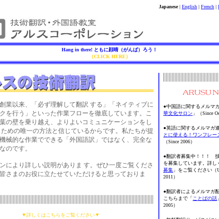
Japanese
|
English
|
French
|
Hang in there! ともに顔晴（がんば）ろう！
（CLICK HERE）
業以来、「必ず理解して翻訳 する」「ネイティブに
●中国語に関するメルマ
クを行う」といった作業フローを徹底しています。こ
華文化サロン
」（Since Oc
葉の壁を乗り越え、よりよいコミュニケーションをし
●英語に関するメルマガ
くための唯一の方法と信じているからです。私たちが提
とに使える！ワンフレー
機械的な作業でできる「外国語訳」ではなく、完全な
（Since 2006）
なのです。
●翻訳者募集中！！
！ 技
を募集しています。詳し
により詳しい説明がありま す。ぜひ一度ご覧くださ
募集
」をご覧ください（Updat
皆さまのお役に立たせていただけると思っておりま
2011）
●翻訳者によるメルマガ
こちらまで「
ことばの話
2005）
▼詳しくはこちらをご覧ください▼