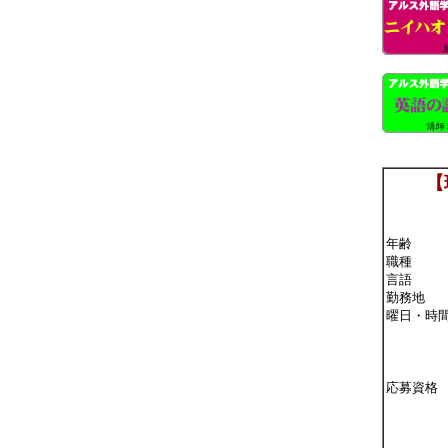
【
年齢
職種
言語
勤務地
曜日・時
応募資格