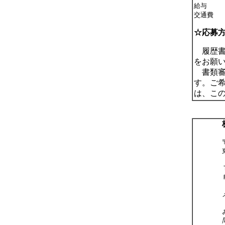
給与
交通費
☆応募
履歴書
をお願い
書類審
す。ご
は、こ