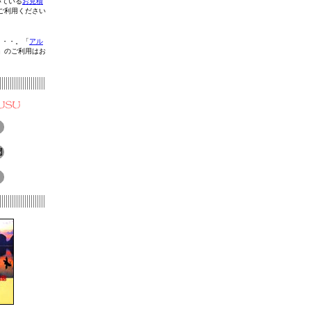
いている
お見積
ご利用ください
・・・。「
アル
」のご利用はお
）