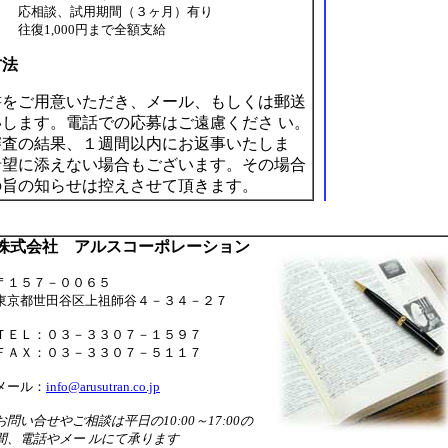
応相談、試用期間（３ヶ月）有り
往復1,000円まで全額支給
方法
をご用意いただき、メール、もしくは郵送
します。電話での応募はご遠慮くださ い。
査の結果、１週間以内にお返事いたしま
希望に添えない場合もございます。その場合
の旨の知らせは控えさせて頂きます。
株式会社 アルスコーポレーション
〒１５７－００６５
東京都世田谷区上祖師谷４－３４－２７
ＴＥＬ：０３－３３０７－１５９７
ＦＡＸ：０３－３３０７－５１１７
メール：
info@arusutran.co.jp
お問い合せやご相談は平日の10:00～17:00の
間、電話やメー ルにて承ります